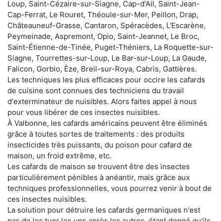
Loup, Saint-Cézaire-sur-Siagne, Cap-d'Ail, Saint-Jean-
Cap-Ferrat, Le Rouret, Théoule-sur-Mer, Peillon, Drap,
Châteauneuf-Grasse, Cantaron, Spéracèdes, L'Escarène,
Peymeinade, Aspremont, Opio, Saint-Jeannet, Le Broc,
Saint-Étienne-de-Tinée, Puget-Théniers, La Roquette-sur-
Siagne, Tourrettes-sur-Loup, Le Bar-sur-Loup, La Gaude,
Falicon, Gorbio, Èze, Breil-sur-Roya, Cabris, Gattières.
Les techniques les plus efficaces pour occire les cafards
de cuisine sont connues des techniciens du travail
d'exterminateur de nuisibles. Alors faites appel à nous
pour vous libérer de ces insectes nuisibles.
À Valbonne, les cafards américains peuvent être éliminés
grâce à toutes sortes de traitements : des produits
insecticides très puissants, du poison pour cafard de
maison, un froid extrême, etc.
Les cafards de maison se trouvent être des insectes
particulièrement pénibles à anéantir, mais grâce aux
techniques professionnelles, vous pourrez venir à bout de
ces insectes nuisibles.
La solution pour détruire les cafards germaniques n'est
pas de les tuer les uns après les autres, étant donné qu'ils