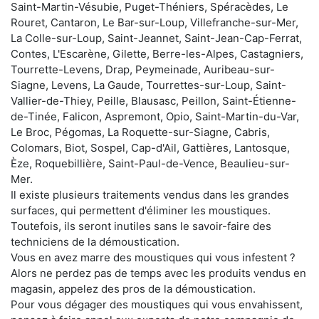
Saint-Martin-Vésubie, Puget-Théniers, Spéracèdes, Le
Rouret, Cantaron, Le Bar-sur-Loup, Villefranche-sur-Mer,
La Colle-sur-Loup, Saint-Jeannet, Saint-Jean-Cap-Ferrat,
Contes, L'Escarène, Gilette, Berre-les-Alpes, Castagniers,
Tourrette-Levens, Drap, Peymeinade, Auribeau-sur-
Siagne, Levens, La Gaude, Tourrettes-sur-Loup, Saint-
Vallier-de-Thiey, Peille, Blausasc, Peillon, Saint-Étienne-
de-Tinée, Falicon, Aspremont, Opio, Saint-Martin-du-Var,
Le Broc, Pégomas, La Roquette-sur-Siagne, Cabris,
Colomars, Biot, Sospel, Cap-d'Ail, Gattières, Lantosque,
Èze, Roquebillière, Saint-Paul-de-Vence, Beaulieu-sur-
Mer.
Il existe plusieurs traitements vendus dans les grandes
surfaces, qui permettent d'éliminer les moustiques.
Toutefois, ils seront inutiles sans le savoir-faire des
techniciens de la démoustication.
Vous en avez marre des moustiques qui vous infestent ?
Alors ne perdez pas de temps avec les produits vendus en
magasin, appelez des pros de la démoustication.
Pour vous dégager des moustiques qui vous envahissent,