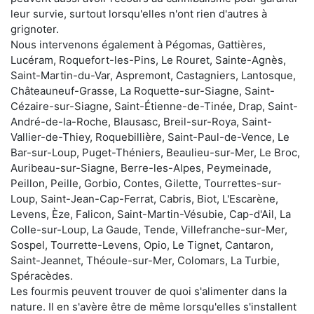
leur survie, surtout lorsqu'elles n'ont rien d'autres à
grignoter.
Nous intervenons également à Pégomas, Gattières,
Lucéram, Roquefort-les-Pins, Le Rouret, Sainte-Agnès,
Saint-Martin-du-Var, Aspremont, Castagniers, Lantosque,
Châteauneuf-Grasse, La Roquette-sur-Siagne, Saint-
Cézaire-sur-Siagne, Saint-Étienne-de-Tinée, Drap, Saint-
André-de-la-Roche, Blausasc, Breil-sur-Roya, Saint-
Vallier-de-Thiey, Roquebillière, Saint-Paul-de-Vence, Le
Bar-sur-Loup, Puget-Théniers, Beaulieu-sur-Mer, Le Broc,
Auribeau-sur-Siagne, Berre-les-Alpes, Peymeinade,
Peillon, Peille, Gorbio, Contes, Gilette, Tourrettes-sur-
Loup, Saint-Jean-Cap-Ferrat, Cabris, Biot, L'Escarène,
Levens, Èze, Falicon, Saint-Martin-Vésubie, Cap-d'Ail, La
Colle-sur-Loup, La Gaude, Tende, Villefranche-sur-Mer,
Sospel, Tourrette-Levens, Opio, Le Tignet, Cantaron,
Saint-Jeannet, Théoule-sur-Mer, Colomars, La Turbie,
Spéracèdes.
Les fourmis peuvent trouver de quoi s'alimenter dans la
nature. Il en s'avère être de même lorsqu'elles s'installent